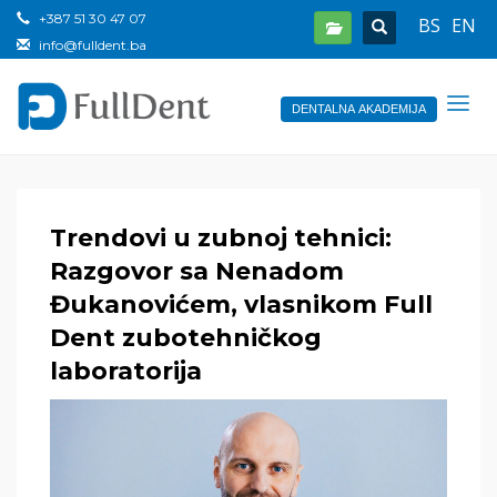
+387 51 30 47 07
BS
EN
info@fulldent.ba
DENTALNA AKADEMIJA
Trendovi u zubnoj tehnici:
Razgovor sa Nenadom
Đukanovićem, vlasnikom Full
Dent zubotehničkog
laboratorija