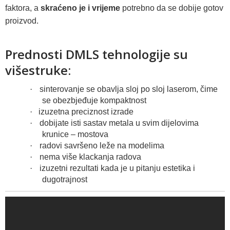
faktora, a
skraćeno je i vrijeme
potrebno da se dobije gotov
proizvod.
Prednosti DMLS tehnologije su
višestruke:
·
sinterovanje se obavlja sloj po sloj laserom, čime
se obezbjeđuje kompaktnost
·
izuzetna preciznost izrade
·
dobijate isti sastav metala u svim dijelovima
krunice – mostova
·
radovi savršeno leže na modelima
·
nema više klackanja radova
·
izuzetni rezultati kada je u pitanju estetika i
dugotrajnost