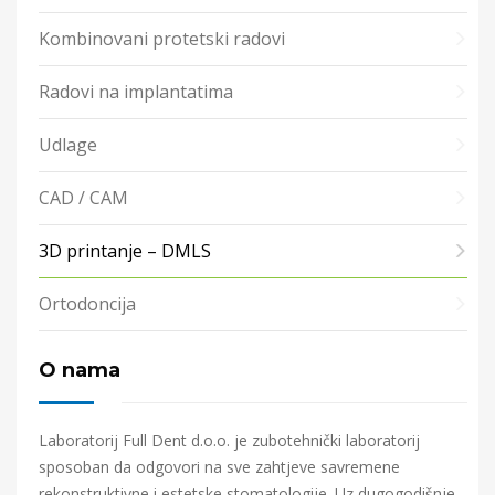
Kombinovani protetski radovi
Radovi na implantatima
Udlage
CAD / CAM
3D printanje – DMLS
Ortodoncija
O nama
Laboratorij Full Dent d.o.o. je zubotehnički laboratorij
sposoban da odgovori na sve zahtjeve savremene
rekonstruktivne i estetske stomatologije. Uz dugogodišnje