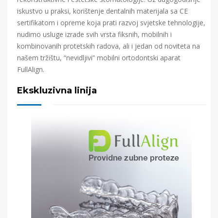
iskustvo u praksi, korištenje dentalnih materijala sa CE
sertifikatom i opreme koja prati razvoj svjetske tehnologije,
nudimo usluge izrade svih vrsta fiksnih, mobilnih i
kombinovanih protetskih radova, ali i jedan od noviteta na
našem tržištu, “nevidljivi” mobilni ortodontski aparat
FullAlign.
Ekskluzivna linija