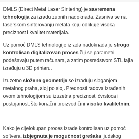
DMLS (Direct Metal Laser Sintering) je
savremena
tehnologija
za izradu zubnih nadoknada. Zasniva se na
laserskom sinterovanju metala koju odlikuje visoka
preciznost i kvalitet materijala.
Uz pomoć DMLS tehnologije izrada nadoknada je
strogo
kontrolisan digitalizovan proces
čiji se parametri
podešavaju putem računara, a zatim posredstvom STL fajla
izrađuju u 3D printeru.
Izuzetno
složene geometrije
se izrađuju slaganjem
metalnog praha, sloj po sloj. Prednosti radova izrađenih
ovom tehnologijom su izuzetna preciznost, čvrstoća i
postojanost, što konačni proizvod čini
visoko kvalitetnim
.
Kako je cijelokupan proces izrade kontrolisan uz pomoć
softvera,
izbjegnuta je mogućnost grešaka
ljudskog