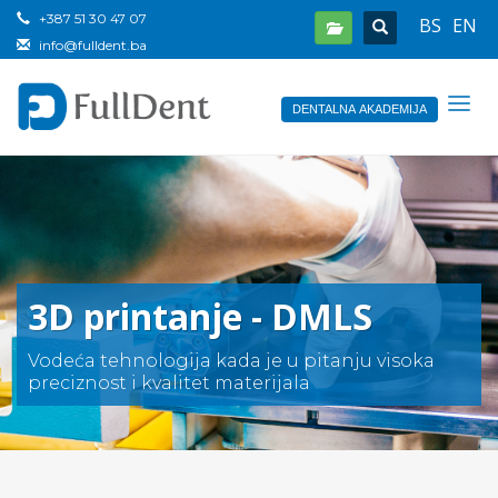
+387 51 30 47 07
BS
EN
info@fulldent.ba
DENTALNA AKADEMIJA
3D printanje - DMLS
Vodeća tehnologija kada je u pitanju visoka
preciznost i kvalitet materijala