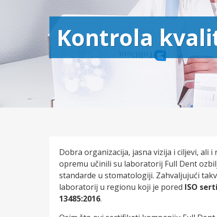
Kontrola kvalit
Dobra organizacija, jasna vizija i ciljevi, al
opremu učinili su laboratorij Full Dent o
standarde u stomatologiji. Zahvaljujući tak
laboratorij u regionu koji je pored
ISO sert
13485:2016
.