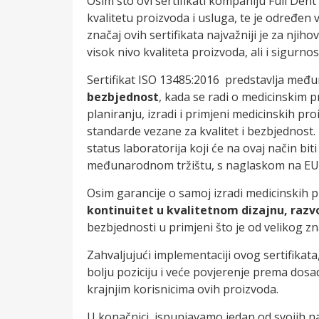
Osim što ovi sertifikati kompaniju Full Dent 
kvalitetu proizvoda i usluga, te je određen 
značaj ovih sertifikata najvažniji je za njiho
visok nivo kvaliteta proizvoda, ali i sigurno
Sertifikat ISO 13485:2016 predstavlja među
bezbjednost
, kada se radi o medicinskim p
planiranju, izradi i primjeni medicinskih pr
standarde vezane za kvalitet i bezbjednost
status laboratorija koji će na ovaj način 
međunarodnom tržištu, s naglaskom na EU
Osim garancije o samoj izradi medicinskih 
kontinuitet u kvalitetnom dizajnu, razvo
bezbjednosti u primjeni što je od velikog zn
Zahvaljujući implementaciji ovog sertifikata
bolju poziciju i veće povjerenje prema dos
krajnjim korisnicima ovih proizvoda.
U konačnici, ispunjavamo jedan od svojih naj