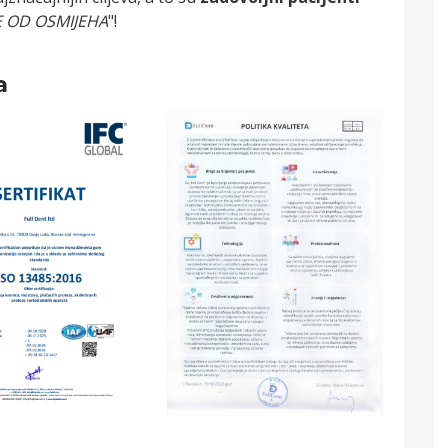
E OD OSMIJEHA
"!
a