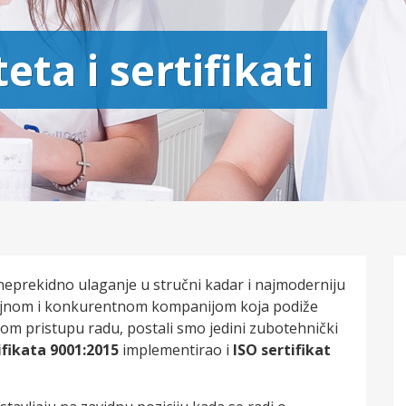
eta i sertifikati
i i neprekidno ulaganje u stručni kadar i najmoderniju
zbiljnom i konkurentnom kompanijom koja podiže
vom pristupu radu, postali smo jedini zubotehnički
Ortodoncija
ifikata 9001:2015
implementirao i
ISO sertifikat
PROČITAJ VIŠE