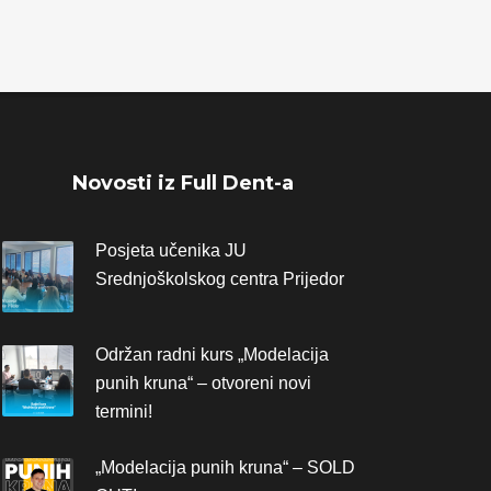
Novosti iz Full Dent-a
Posjeta učenika JU
Srednjoškolskog centra Prijedor
Održan radni kurs „Modelacija
punih kruna“ – otvoreni novi
termini!
„Modelacija punih kruna“ – SOLD