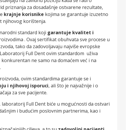
stavljaju na zavidnu poziciju kada se radi o
vid priznanja za dosadašnje ostvarene rezultate,
ve
krajnje korisnike
kojima se garantuje izuzetno
st njihovog korištenja.
narodni standard koji
garantuje kvalitet i
roizvodima . Ovaj sertifikat obuhvata sve procese u
oizvoda, tako da zadovoljavaju najviše evropske
. Laboratorij Full Dent ovim standardom uživa
biti konkurentan ne samo na domaćem već i na
.
proizvoda, ovim standardima garantuje se i
ju i njihovoj isporuci
, ali što je najvažnije i o
ačaja za sve pacijente.
, laboratorij Full Dent biće u mogućnosti da ostvari
adašnjim i budućim poslovnim partnerima, kao i
značajnijih ciljeva, a to su
zadovoljni pacijenti