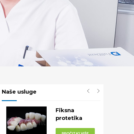
Naše usluge
Fiksna
protetika
PROČITAJ VIŠE