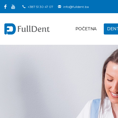
+387 51 30 47 07
info@fulldent.ba
POČETNA
DEN