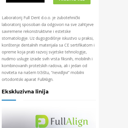
Laboratorij Full Dent d.o.o. je zubotehnički
laboratorij sposoban da odgovori na sve zahtjeve
savremene rekonstruktivne i estetske
stomatologije. Uz dugogodišnje iskustvo u praksi,
korištenje dentalnih materijala sa CE sertifikatom i
opreme koja prati razvoj svjetske tehnologije,
nudimo usluge izrade svih vrsta fiksnih, mobilnih i
kombinovanih protetskih radova, ali i jedan od
noviteta na našem tržištu, “nevidljivi” mobilni
ortodontski aparat FullAlign.
Ekskluzivna linija