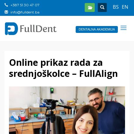
+387 51 30 47 07
BS
EN
info@fulldent.ba
DENTALNA AKADEMIJA
Online prikaz rada za
srednjoškolce – FullAlign