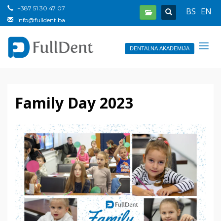
+387 51 30 47 07
BS
EN
info@fulldent.ba
DENTALNA AKADEMIJA
Family Day 2023