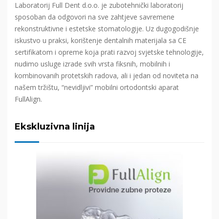
Laboratorij Full Dent d.o.o. je zubotehnički laboratorij
sposoban da odgovori na sve zahtjeve savremene
rekonstruktivne i estetske stomatologije. Uz dugogodišnje
iskustvo u praksi, korištenje dentalnih materijala sa CE
sertifikatom i opreme koja prati razvoj svjetske tehnologije,
nudimo usluge izrade svih vrsta fiksnih, mobilnih i
kombinovanih protetskih radova, ali i jedan od noviteta na
našem tržištu, “nevidljivi” mobilni ortodontski aparat
FullAlign.
Ekskluzivna linija