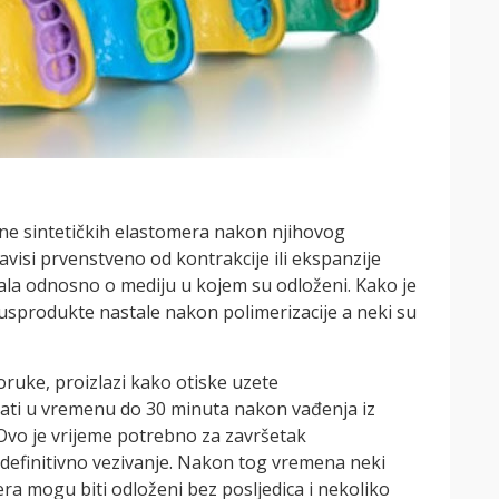
ne sintetičkih elastomera nakon njihovog
avisi prvenstveno od kontrakcije ili ekspanzije
ala odnosno o mediju u kojem su odloženi. Kako je
nusprodukte nastale nakon polimerizacije a neki su
poruke, proizlazi kako otiske uzete
ivati u vremenu do 30 minuta nakon vađenja iz
. Ovo je vrijeme potrebno za završetak
o definitivno vezivanje. Nakon tog vremena neki
tera mogu biti odloženi bez posljedica i nekoliko