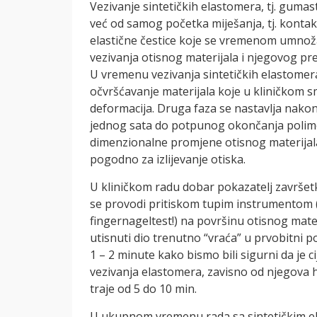
Vezivanje sintetičkih elastomera, tj. gumas
već od samog početka miješanja, tj. kontakt
elastične čestice koje se vremenom umnož
vezivanja otisnog materijala i njegovog pre
U vremenu vezivanja sintetičkih elastomera 
očvršćavanje materijala koje u kliničkom s
deformacija. Druga faza se nastavlja nakon 
jednog sata do potpunog okončanja polim
dimenzionalne promjene otisnog materijal
pogodno za izlijevanje otiska.
U kliničkom radu dobar pokazatelj završetk
se provodi pritiskom tupim instrumentom (
fingernageltest!) na površinu otisnog mate
utisnuti dio trenutno “vraća” u prvobitni 
1 – 2 minute kako bismo bili sigurni da je c
vezivanja elastomera, zavisno od njegova he
traje od 5 do 10 min.
U ukupnom vremenu rada sa sintetičkim e