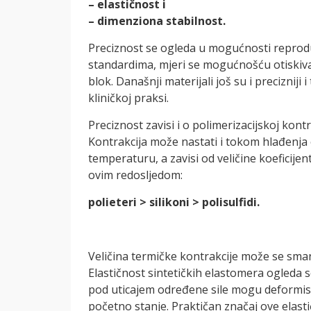
– elastičnost i
– dimenziona stabilnost.
Preciznost se ogleda u mogućnosti reprodu
standardima, mjeri se mogućnošću otiskiva
blok. Današnji materijali još su i precizniji
kliničkoj praksi.
Preciznost zavisi i o polimerizacijskoj kont
Kontrakcija može nastati i tokom hlađenja
temperaturu, a zavisi od veličine koeficijen
ovim redosljedom:
polieteri > silikoni > polisulfidi.
Veličina termičke kontrakcije može se sma
Elastičnost sintetičkih elastomera ogleda
pod uticajem određene sile mogu deformisa
početno stanje. Praktičan značaj ove elasti