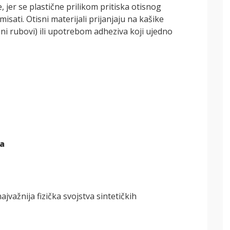
e, jer se plastične prilikom pritiska otisnog
sati. Otisni materijali prijanjaju na kašike
ni rubovi) ili upotrebom adheziva koji ujedno
ra
važnija fizička svojstva sintetičkih