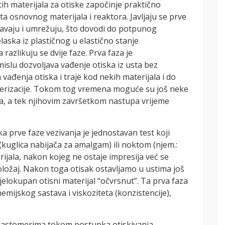
tih materijala za otiske započinje praktično
a osnovnog materijala i reaktora. Javljaju se prve
avaju i umrežuju, što dovodi do potpunog
laska iz plastičnog u elastično stanje
razlikuju se dvije faze. Prva faza je
mislu dozvoljava vađenje otiska iz usta bez
vađenja otiska i traje kod nekih materijala i do
erizacije. Tokom tog vremena moguće su još neke
a, a tek njihovim završetkom nastupa vrijeme
a prve faze vezivanja je jednostavan test koji
kuglica nabijača za amalgam) ili noktom (njem.:
rijala, nakon kojeg ne ostaje impresija već se
položaj. Nakon toga otisak ostavljamo u ustima još
ijelokupan otisni materijal “očvrsnut”. Ta prva faza
mijskog sastava i viskoziteta (konzistencije),
lastomerima tokom postupka otiskivanja