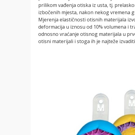
prilikom vađenja otiska iz usta, tj. prela
izbočenih mjesta, nakon nekog vremena gube
Mjerenja elastičnosti otisnih materijala izvo
deformacija u iznosu od 10% volumena i tra
odnosno vraćanje otisnog materijala u prvob
otisni materijali i stoga ih je najteže izvad