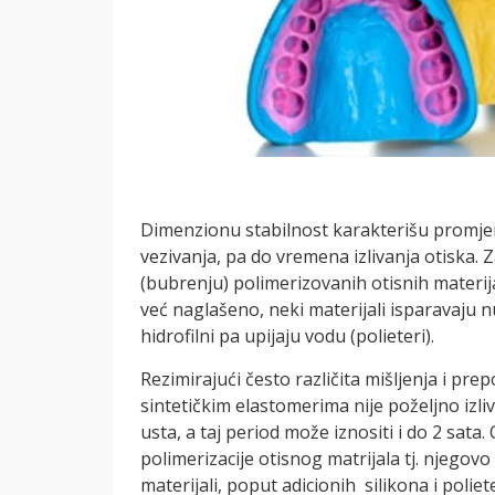
Dimenzionu stabilnost karakterišu promje
vezivanja, pa do vremena izlivanja otiska. Z
(bubrenju) polimerizovanih otisnih materij
već naglašeno, neki materijali isparavaju 
hidrofilni pa upijaju vodu (polieteri).
Rezimirajući često različita mišljenja i pre
sintetičkim elastomerima nije poželjno izl
usta, a taj period može iznositi i do 2 sata
polimerizacije otisnog matrijala tj. njegov
materijali, poput adicionih silikona i polie