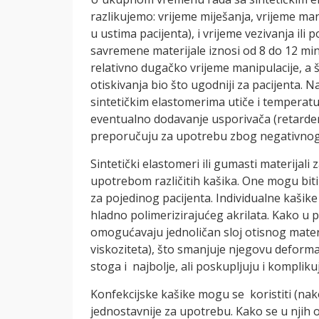
razlikujemo: vrijeme miješanja, vrijeme man
u ustima pacijenta), i vrijeme vezivanja ili 
savremene materijale iznosi od 8 do 12 min. 
relativno dugačko vrijeme manipulacije, a 
otiskivanja bio što ugodniji za pacijenta.
sintetičkim elastomerima utiče i temperatur
eventualno dodavanje usporivača (retardera
preporučuju za upotrebu zbog negativnog u
Sintetički elastomeri ili gumasti materijali 
upotrebom različitih kašika. One mogu biti k
za pojedinog pacijenta. Individualne kaši
hladno polimerizirajućeg akrilata. Kako u 
omogućavaju jednoličan sloj otisnog mater
viskoziteta), što smanjuje njegovu deforma
stoga i najbolje, ali poskupljuju i kompliku
Konfekcijske kašike mogu se koristiti (nakon 
jednostavnije za upotrebu. Kako se u njih o