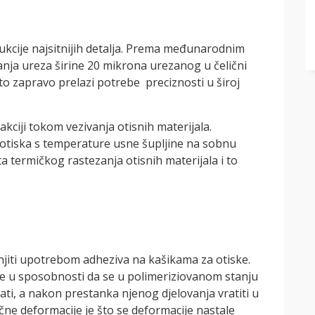
kcije najsitnijih detalja. Prema međunarodnim
nja ureza širine 20 mikrona urezanog u čelični
 i to zapravo prelazi potrebe preciznosti u široj
rakciji tokom vezivanja otisnih materijala.
 otiska s temperature usne šupljine na sobnu
ta termičkog rastezanja otisnih materijala i to
njiti upotrebom adheziva na kašikama za otiske.
 se u sposobnosti da se u polimeriziovanom stanju
ti, a nakon prestanka njenog djelovanja vratiti u
čne deformacije je što se deformacije nastale