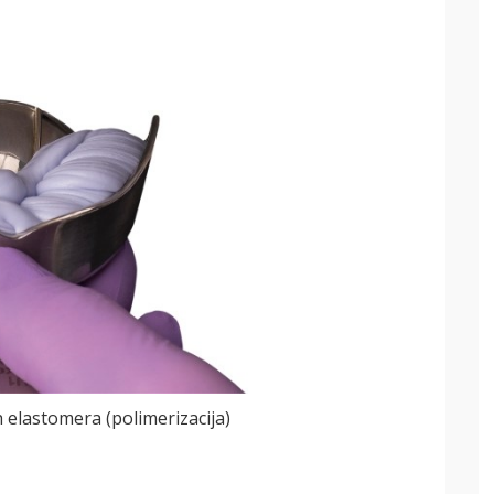
3D printanje -
DMLS
PROČITAJ VIŠE
h elastomera (polimerizacija)