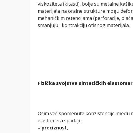
viskoziteta (kitasti), bolje su metalne kašik
materijala na oralne strukture mogu deformi
mehaničkim retencijama (perforacije, ojača
smanjuju i kontrakciju otisnog materijala.
Fizička svojstva sintetičkih elastome
Osim već spomenute konzistencije, među naj
elastomera spadaju:
– preciznost,