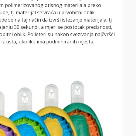
skom polimerizovanog otisnog materijala preko
, tj. materijal se vraća u prvobitni oblik.
de se na taj način da izvrši istezanje materijala, tj.
janju 30 sekundi, a mjeri se postotak preciznosti,
itni oblik. Polieteri su nakon svezivanja najčvršći
iti iz usta, ukoliko ima podminiranih mjesta.