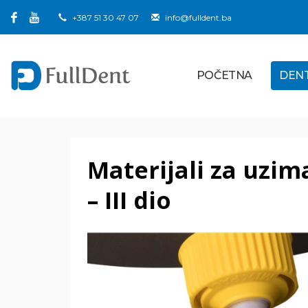
+387 51 30 47 07
info@fulldent.ba
POČETNA
DEN
Materijali za uzim
– III dio