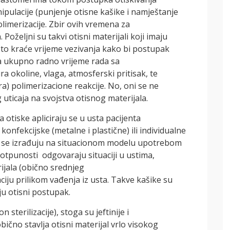
ipulacije (punjenje otisne kašike i namještanje
polimerizacije. Zbir ovih vremena za
Poželjni su takvi otisni materijali koji imaju
što kraće vrijeme vezivanja kako bi postupak
 Na ukupno radno vrijeme rada sa
a okoline, vlaga, atmosferski pritisak, te
) polimerizacione reakcije. No, oni se ne
ticaja na svojstva otisnog materijala.
za otiske apliciraju se u usta pacijenta
onfekcijske (metalne i plastične) ili individualne
ke se izrađuju na situacionom modelu upotrebom
potpunosti odgovaraju situaciji u ustima,
ijala (obično srednjeg
ciju prilikom vađenja iz usta. Takve kašike su
ju otisni postupak.
sterilizacije), stoga su jeftinije i
bično stavlja otisni materijal vrlo visokog