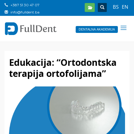
+387 51 30 47 07
BS
EN
info@fulldent.ba
DENTALNA AKADEMIJA
Edukacija: “Ortodontska
terapija ortofolijama”