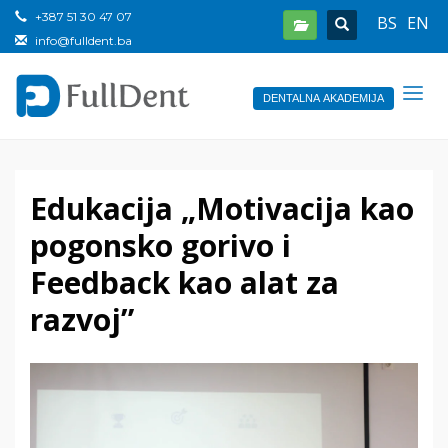
+387 51 30 47 07
BS
EN
info@fulldent.ba
DENTALNA AKADEMIJA
Edukacija „Motivacija kao
pogonsko gorivo i
Feedback kao alat za
razvoj”