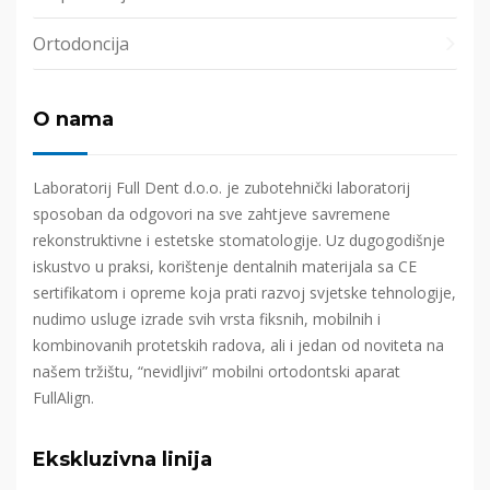
Ortodoncija
O nama
Laboratorij Full Dent d.o.o. je zubotehnički laboratorij
sposoban da odgovori na sve zahtjeve savremene
rekonstruktivne i estetske stomatologije. Uz dugogodišnje
iskustvo u praksi, korištenje dentalnih materijala sa CE
sertifikatom i opreme koja prati razvoj svjetske tehnologije,
nudimo usluge izrade svih vrsta fiksnih, mobilnih i
kombinovanih protetskih radova, ali i jedan od noviteta na
našem tržištu, “nevidljivi” mobilni ortodontski aparat
FullAlign.
Ekskluzivna linija