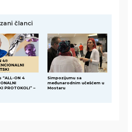
zani članci
s “ALL-ON 4
Simpozijumu sa
IONALNI
međunarodnim učešćem u
I PROTOKOLI” –
Mostaru