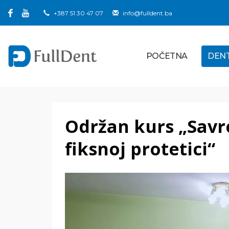
+387 51 30 47 07
info@fulldent.ba
POČETNA
DEN
Održan kurs „Savr
fiksnoj protetici“