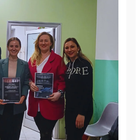
3D printanje -
DMLS
PROČITAJ VIŠE