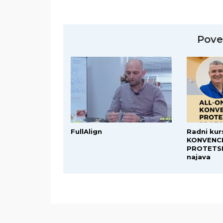
Pove
FullAlign
Radni kur
KONVENC
PROTETSK
najava