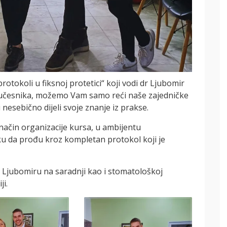
otokoli u fiksnoj protetici“ koji vodi dr Ljubomir
e učesnika, možemo Vam samo reći naše zajedničke
 nesebično dijeli svoje znanje iz prakse.
ačin organizacije kursa, u ambijentu
iku da prođu kroz kompletan protokol koji je
 Ljubomiru na saradnji kao i stomatološkoj
ji.