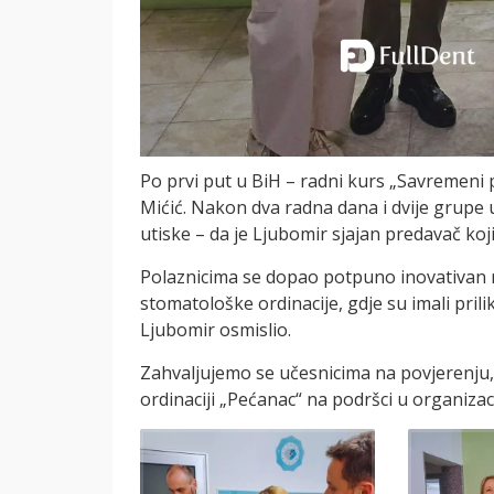
Po prvi put u BiH – radni kurs „Savremeni pr
Mićić. Nakon dva radna dana i dvije grup
utiske – da je Ljubomir sjajan predavač koji
Polaznicima se dopao potpuno inovativan n
stomatološke ordinacije, gdje su imali pril
Ljubomir osmislio.
Zahvaljujemo se učesnicima na povjerenju,
ordinaciji „Pećanac“ na podršci u organizaci