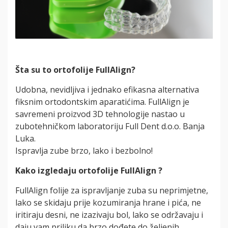
Šta su to ortofolije FullAlign?
Udobna, nevidljiva i jednako efikasna alternativa
fiksnim ortodontskim aparatićima. FullAlign je
savremeni proizvod 3D tehnologije nastao u
zubotehničkom laboratoriju Full Dent d.o.o. Banja
Luka.
Ispravlja zube brzo, lako i bezbolno!
Kako izgledaju ortofolije FullAlign ?
FullAlign folije za ispravljanje zuba su neprimjetne,
lako se skidaju prije kozumiranja hrane i pića, ne
iritiraju desni, ne izazivaju bol, lako se održavaju i
daju vam priliku da brzo dođete do željenih