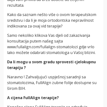
rezultata.
Kako da saznam nešto više o ovom terapeutskom
sredstvu i da li je moja ortodontska nepravilnost
indikovana za ovaj vid terapije?
Samo nekoliko klikova Vas djeli od zakazivanja
konsultacija putem našeg sajta
www.fullalign.com/fullalign-stomatolozi gdje vrlo
lako možete odabrati stomatologa u Vašoj blizini.
Da li mogu u svom gradu sprovesti cjelokupnu
terapiju ?
Naravno ! Zahvaljujući uspješnoj saradnji sa
stomatolozima, FullAlign zubne folije dostupne su
širom BIH.
A cijena FullAlign terapije?
Konačna cijena FullAlign terapije se određuje