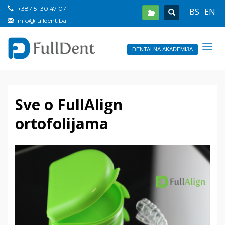
+387 51 30 47 07
BS
EN
info@fulldent.ba
DENTALNA AKADEMIJA
Sve o FullAlign
ortofolijama