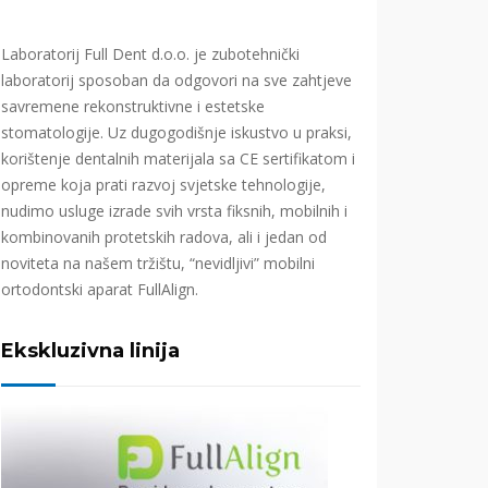
Laboratorij Full Dent d.o.o. je zubotehnički
laboratorij sposoban da odgovori na sve zahtjeve
savremene rekonstruktivne i estetske
stomatologije. Uz dugogodišnje iskustvo u praksi,
korištenje dentalnih materijala sa CE sertifikatom i
opreme koja prati razvoj svjetske tehnologije,
nudimo usluge izrade svih vrsta fiksnih, mobilnih i
kombinovanih protetskih radova, ali i jedan od
noviteta na našem tržištu, “nevidljivi” mobilni
ortodontski aparat FullAlign.
Ekskluzivna linija