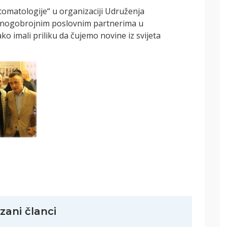
tomatologije“ u organizaciji Udruženja
 mnogobrojnim poslovnim partnerima u
o imali priliku da čujemo novine iz svijeta
zani članci