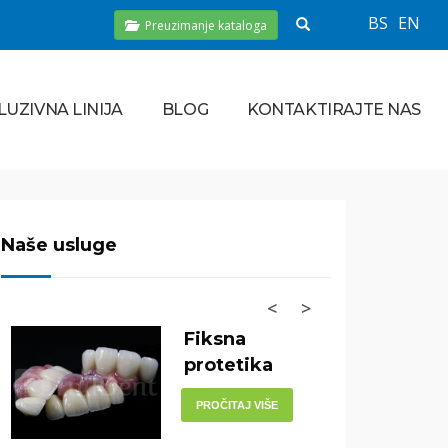
BS
EN
Preuzimanje kataloga
LUZIVNA LINIJA
BLOG
KONTAKTIRAJTE NAS
Naše usluge
<
>
Fiksna
protetika
PROČITAJ VIŠE