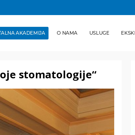
TALNA AKADEMIJA
O NAMA
USLUGE
EKSK
oje stomatologije“
Ortodoncija
PROČITAJ VIŠE