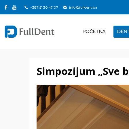
+387 51 30 47 07
info@fulldent.ba
POČETNA
DEN
Simpozijum „Sve b