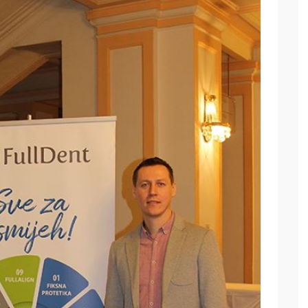
3D printanje -
DMLS
PROČITAJ VIŠE