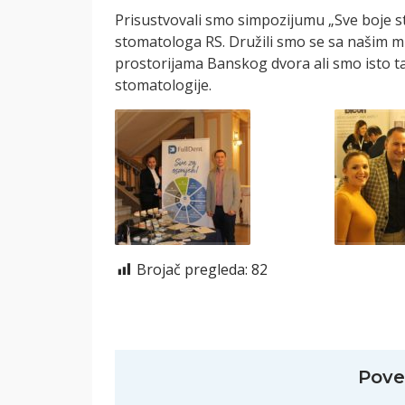
Prisustvovali smo simpozijumu „Sve boje s
stomatologa RS. Družili smo se sa našim
prostorijama Banskog dvora ali smo isto tak
stomatologije.
Brojač pregleda:
82
Pove