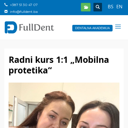
+387 51 30 47 07
BS
EN
info@fulldent.ba
DENTALNA AKADEMIJA
Radni kurs 1:1 „Mobilna
protetika“