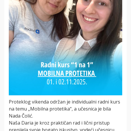
Proteklog vikenda održan je individualni radni kurs
na temu „Mobilna protetika“, a učesnica je bila
Nada Čolić.
Naša Daria je kroz praktičan rad i lični pristup
prenijela svoje bogato iskustvo, vodeći učesnicu