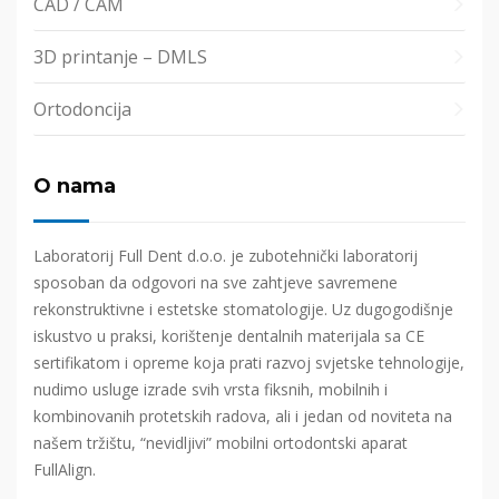
CAD / CAM
3D printanje – DMLS
Ortodoncija
O nama
Laboratorij Full Dent d.o.o. je zubotehnički laboratorij
sposoban da odgovori na sve zahtjeve savremene
rekonstruktivne i estetske stomatologije. Uz dugogodišnje
iskustvo u praksi, korištenje dentalnih materijala sa CE
sertifikatom i opreme koja prati razvoj svjetske tehnologije,
nudimo usluge izrade svih vrsta fiksnih, mobilnih i
kombinovanih protetskih radova, ali i jedan od noviteta na
našem tržištu, “nevidljivi” mobilni ortodontski aparat
FullAlign.