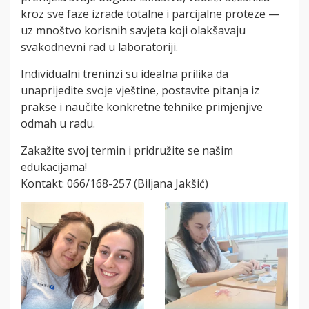
kroz sve faze izrade totalne i parcijalne proteze —
uz mnoštvo korisnih savjeta koji olakšavaju
svakodnevni rad u laboratoriji.
Individualni treninzi su idealna prilika da
unaprijedite svoje vještine, postavite pitanja iz
prakse i naučite konkretne tehnike primjenjive
odmah u radu.
Zakažite svoj termin i pridružite se našim
edukacijama!
Kontakt: 066/168-257 (Biljana Jakšić)