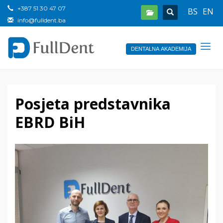
+387 51 30 47 07
BS
EN
info@fulldent.ba
DENTALNA AKADEMIJA
Posjeta predstavnika
EBRD BiH