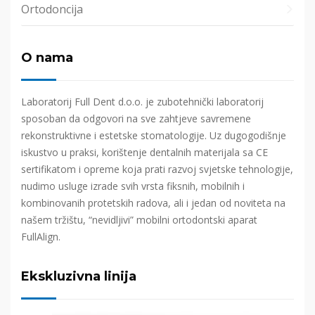
Ortodoncija
O nama
Laboratorij Full Dent d.o.o. je zubotehnički laboratorij
sposoban da odgovori na sve zahtjeve savremene
rekonstruktivne i estetske stomatologije. Uz dugogodišnje
iskustvo u praksi, korištenje dentalnih materijala sa CE
sertifikatom i opreme koja prati razvoj svjetske tehnologije,
nudimo usluge izrade svih vrsta fiksnih, mobilnih i
kombinovanih protetskih radova, ali i jedan od noviteta na
našem tržištu, “nevidljivi” mobilni ortodontski aparat
FullAlign.
Ekskluzivna linija