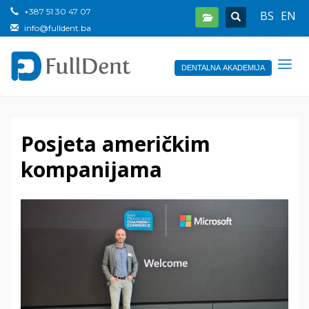
+387 51 30 47 07
BS
EN
info@fulldent.ba
DENTALNA AKADEMIJA
Posjeta američkim
kompanijama