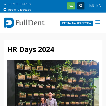
+387 51 30 47 07
BS
EN
info@fulldent.ba
DENTALNA AKADEMIJA
HR Days 2024