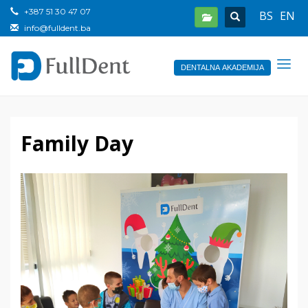
+387 51 30 47 07
BS
EN
info@fulldent.ba
DENTALNA AKADEMIJA
Family Day