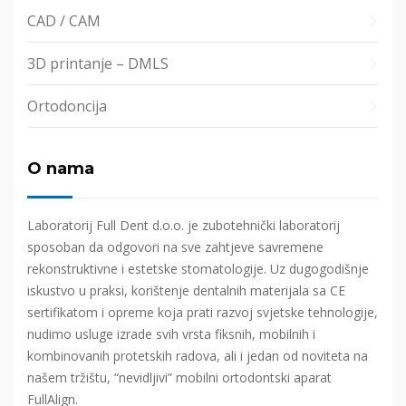
CAD / CAM
3D printanje – DMLS
Ortodoncija
O nama
Laboratorij Full Dent d.o.o. je zubotehnički laboratorij
sposoban da odgovori na sve zahtjeve savremene
rekonstruktivne i estetske stomatologije. Uz dugogodišnje
iskustvo u praksi, korištenje dentalnih materijala sa CE
sertifikatom i opreme koja prati razvoj svjetske tehnologije,
nudimo usluge izrade svih vrsta fiksnih, mobilnih i
kombinovanih protetskih radova, ali i jedan od noviteta na
našem tržištu, “nevidljivi” mobilni ortodontski aparat
FullAlign.