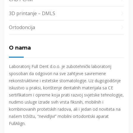
3D printanje – DMLS
Ortodoncija
O nama
Laboratorij Full Dent d.o.o. je zubotehnički laboratorij
sposoban da odgovori na sve zahtjeve savremene
rekonstruktivne i estetske stomatologije. Uz dugogodišnje
iskustvo u praksi, korištenje dentalnih materijala sa CE
sertifikatom i opreme koja prati razvoj svjetske tehnologije,
nudimo usluge izrade svih vrsta fiksnih, mobilnih i
kombinovanih protetskih radova, ali i jedan od noviteta na
našem tržištu, “nevidljivi” mobilni ortodontski aparat
FullAlign.