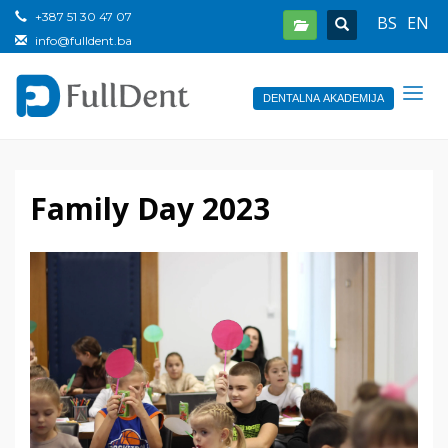
+387 51 30 47 07
BS
EN
info@fulldent.ba
DENTALNA AKADEMIJA
Family Day 2023