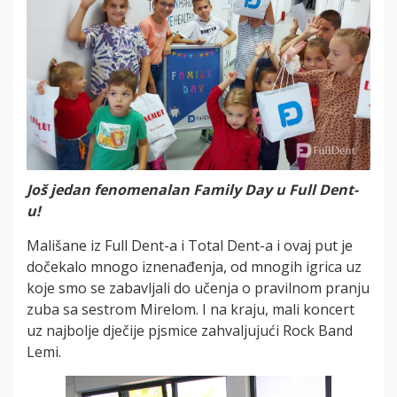
Još jedan fenomenalan Family Day u Full Dent-
u!
Mališane iz Full Dent-a i Total Dent-a i ovaj put je
dočekalo mnogo iznenađenja, od mnogih igrica uz
koje smo se zabavljali do učenja o pravilnom pranju
zuba sa sestrom Mirelom. I na kraju, mali koncert
uz najbolje dječije pjsmice zahvaljujući Rock Band
Lemi.