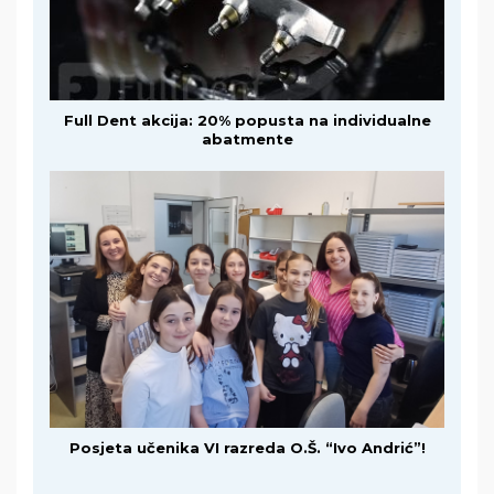
Full Dent akcija: 20% popusta na individualne
abatmente
Posjeta učenika VI razreda O.Š. “Ivo Andrić”!