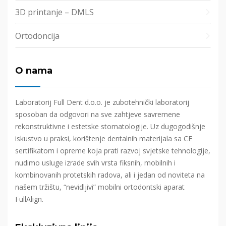
3D printanje – DMLS
Ortodoncija
O nama
Laboratorij Full Dent d.o.o. je zubotehnički laboratorij
sposoban da odgovori na sve zahtjeve savremene
rekonstruktivne i estetske stomatologije. Uz dugogodišnje
iskustvo u praksi, korištenje dentalnih materijala sa CE
sertifikatom i opreme koja prati razvoj svjetske tehnologije,
nudimo usluge izrade svih vrsta fiksnih, mobilnih i
kombinovanih protetskih radova, ali i jedan od noviteta na
našem tržištu, “nevidljivi” mobilni ortodontski aparat
FullAlign.