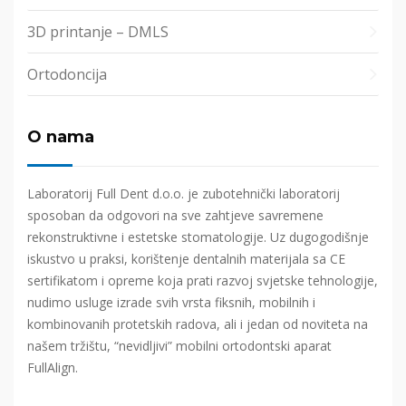
3D printanje – DMLS
Ortodoncija
O nama
Laboratorij Full Dent d.o.o. je zubotehnički laboratorij
sposoban da odgovori na sve zahtjeve savremene
rekonstruktivne i estetske stomatologije. Uz dugogodišnje
iskustvo u praksi, korištenje dentalnih materijala sa CE
sertifikatom i opreme koja prati razvoj svjetske tehnologije,
nudimo usluge izrade svih vrsta fiksnih, mobilnih i
kombinovanih protetskih radova, ali i jedan od noviteta na
našem tržištu, “nevidljivi” mobilni ortodontski aparat
FullAlign.