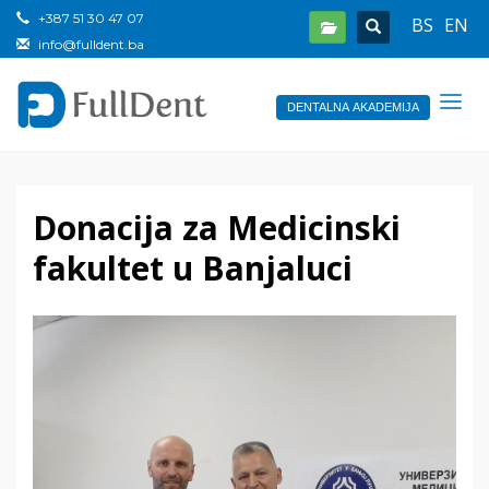
+387 51 30 47 07
BS
EN
info@fulldent.ba
DENTALNA AKADEMIJA
Donacija za Medicinski
fakultet u Banjaluci