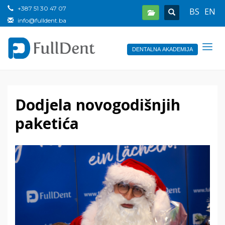
+387 51 30 47 07
BS
EN
info@fulldent.ba
DENTALNA AKADEMIJA
Dodjela novogodišnjih
paketića