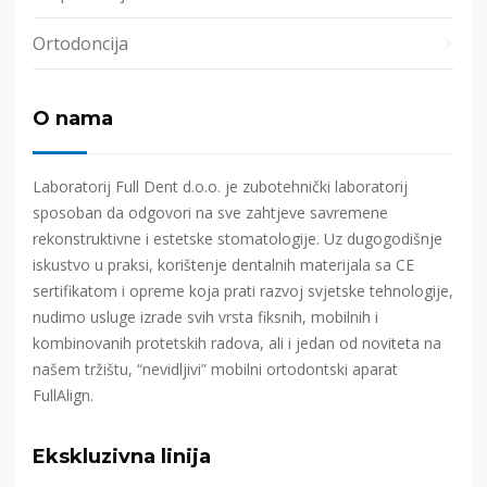
Ortodoncija
O nama
Laboratorij Full Dent d.o.o. je zubotehnički laboratorij
sposoban da odgovori na sve zahtjeve savremene
rekonstruktivne i estetske stomatologije. Uz dugogodišnje
iskustvo u praksi, korištenje dentalnih materijala sa CE
sertifikatom i opreme koja prati razvoj svjetske tehnologije,
nudimo usluge izrade svih vrsta fiksnih, mobilnih i
kombinovanih protetskih radova, ali i jedan od noviteta na
našem tržištu, “nevidljivi” mobilni ortodontski aparat
FullAlign.
Ekskluzivna linija