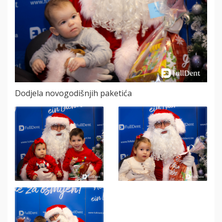
Dodjela novogodišnjih paketića