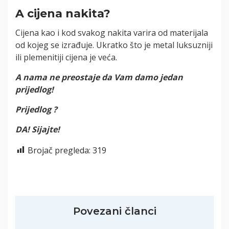
A cijena nakita?
Cijena kao i kod svakog nakita varira od materijala
od kojeg se izrađuje. Ukratko što je metal luksuzniji
ili plemenitiji cijena je veća.
A nama ne preostaje da Vam damo jedan
prijedlog!
Prijedlog ?
DA! Sijajte!
Brojač pregleda:
319
Povezani članci