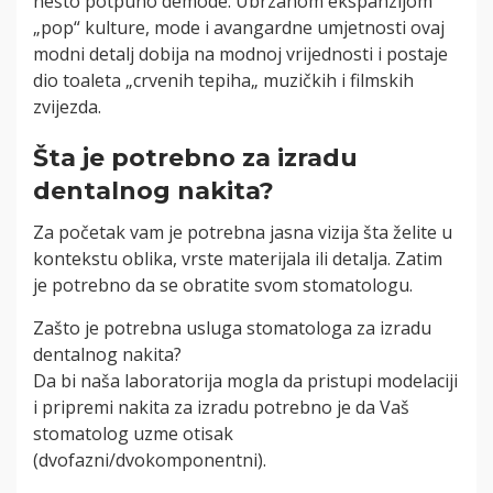
nešto potpuno demode. Ubrzanom ekspanzijom
„pop“ kulture, mode i avangardne umjetnosti ovaj
modni detalj dobija na modnoj vrijednosti i postaje
dio toaleta „crvenih tepiha„ muzičkih i filmskih
zvijezda.
Šta je potrebno za izradu
dentalnog nakita?
Za početak vam je potrebna jasna vizija šta želite u
kontekstu oblika, vrste materijala ili detalja. Zatim
je potrebno da se obratite svom stomatologu.
Zašto je potrebna usluga stomatologa za izradu
dentalnog nakita?
Da bi naša laboratorija mogla da pristupi modelaciji
i pripremi nakita za izradu potrebno je da Vaš
stomatolog uzme otisak
(dvofazni/dvokomponentni).