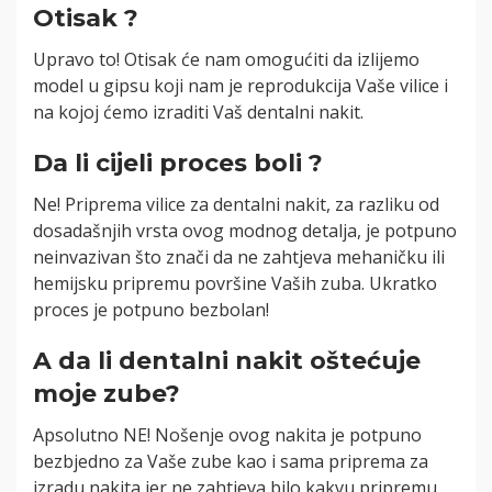
Otisak ?
Upravo to! Otisak će nam omogućiti da izlijemo
model u gipsu koji nam je reprodukcija Vaše vilice i
na kojoj ćemo izraditi Vaš dentalni nakit.
Da li cijeli proces boli ?
Ne! Priprema vilice za dentalni nakit, za razliku od
dosadašnjih vrsta ovog modnog detalja, je potpuno
neinvazivan što znači da ne zahtjeva mehaničku ili
hemijsku pripremu površine Vaših zuba. Ukratko
proces je potpuno bezbolan!
A da li dentalni nakit oštećuje
moje zube?
Apsolutno NE! Nošenje ovog nakita je potpuno
bezbjedno za Vaše zube kao i sama priprema za
izradu nakita jer ne zahtjeva bilo kakvu pripremu