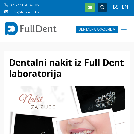
+387 51 30 47 07
BS
EN
info@fulldent.ba
DENTALNA AKADEMIJA
Dentalni nakit iz Full Dent
laboratorija