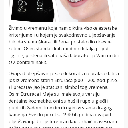
Živimo u vremenu koje nam diktira visoke estetske
kriterijume i u kojem je svakodnevno uljepšavanje,
bilo da ste muškarac ili žena, postalo dio dnevne
rutine. Osim standardnih modnih detalja poput
ogrlice, prstena ili sata naša laboratorija Vam nudi i
tzv. dentalni nakit.
Ovaj vid uljepšavanja kao dekorativna praksa datira
jos iz vremena starih Etruraca (800 – 200 god. p.n.e.
) i predstavljao je statusni simbol tog vremena.
Osim Etruraca i Maje su imale svoju verziju
dentalne kozmetike, oni su bušili rupe u gleđi i
punili ih žadom ili nekim drugim vrstama dragog
kamenja. Sve do početka 1980.ih godina ovaj vid
uljepšavanja bio je teretiran kao arhaični asesoar i