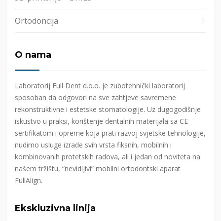
Ortodoncija
O nama
Laboratorij Full Dent d.o.o. je zubotehnički laboratorij
sposoban da odgovori na sve zahtjeve savremene
rekonstruktivne i estetske stomatologije. Uz dugogodišnje
iskustvo u praksi, korištenje dentalnih materijala sa CE
sertifikatom i opreme koja prati razvoj svjetske tehnologije,
nudimo usluge izrade svih vrsta fiksnih, mobilnih i
kombinovanih protetskih radova, ali i jedan od noviteta na
našem tržištu, “nevidljivi” mobilni ortodontski aparat
FullAlign.
Ekskluzivna linija