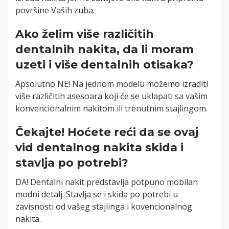
površine Vaših zuba.
Ako želim više različitih
dentalnih nakita, da li moram
uzeti i više dentalnih otisaka?
Apsolutno NE! Na jednom modelu možemo izraditi
više različitih asesoara koji će se uklapati sa vašim
konvencionalnim nakitom ili trenutnim stajlingom.
Čekajte! Hoćete reći da se ovaj
vid dentalnog nakita skida i
stavlja po potrebi?
DA! Dentalni nakit predstavlja potpuno mobilan
modni detalj. Stavlja se i skida po potrebi u
zavisnosti od vašeg stajlinga i kovencionalnog
nakita.