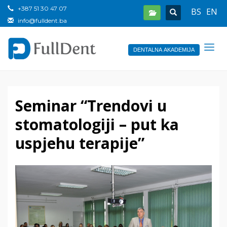
+387 51 30 47 07
BS
EN
info@fulldent.ba
DENTALNA AKADEMIJA
Seminar “Trendovi u
stomatologiji – put ka
uspjehu terapije”