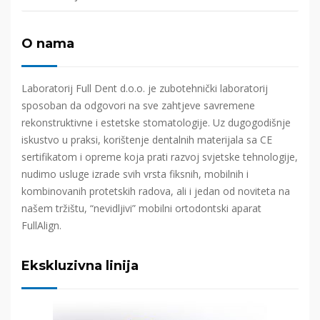
O nama
Laboratorij Full Dent d.o.o. je zubotehnički laboratorij
sposoban da odgovori na sve zahtjeve savremene
rekonstruktivne i estetske stomatologije. Uz dugogodišnje
iskustvo u praksi, korištenje dentalnih materijala sa CE
sertifikatom i opreme koja prati razvoj svjetske tehnologije,
nudimo usluge izrade svih vrsta fiksnih, mobilnih i
kombinovanih protetskih radova, ali i jedan od noviteta na
našem tržištu, “nevidljivi” mobilni ortodontski aparat
FullAlign.
Ekskluzivna linija