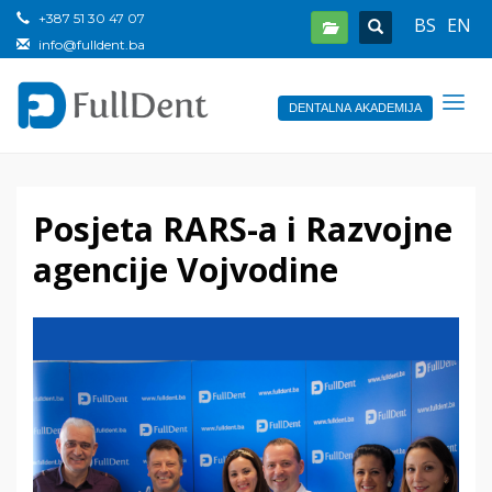
+387 51 30 47 07
BS
EN
info@fulldent.ba
DENTALNA AKADEMIJA
Posjeta RARS-a i Razvojne
agencije Vojvodine