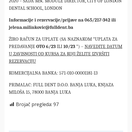
2020 – SADA MSC MODULE DIRECTOR, CITY OF LONDON
DENTAL SCHOOL, LONDON
Informacije i rezervacije/prijave na 065/217-342 ili
jelena.milinkovic@fulldent.ba
ŽIRO RAČUN ZA UPLATE (SA NAZNAKOM “UPLATA ZA
PREDAVANJE
OTO 6/23
ILI
10/23
“) –
NAVEDITE DATUM
U ZAVISNOSTI OD KURSA ZA KOJI ŽELITE IZVRŠITI
REZERVACIJU
KOMERCIJALNA BANKA: 571-010-00001181-13
PRIMALAC: FULL DENT D.O.O. BANJA LUKA, KNJAZA
MILOŠA 15, 78000 BANJA LUKA
Brojač pregleda:
97