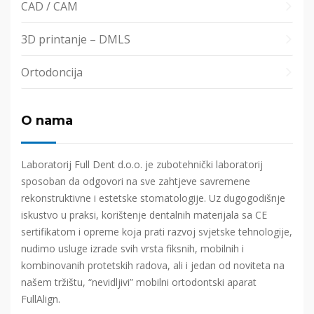
CAD / CAM
3D printanje – DMLS
Ortodoncija
O nama
Laboratorij Full Dent d.o.o. je zubotehnički laboratorij
sposoban da odgovori na sve zahtjeve savremene
rekonstruktivne i estetske stomatologije. Uz dugogodišnje
iskustvo u praksi, korištenje dentalnih materijala sa CE
sertifikatom i opreme koja prati razvoj svjetske tehnologije,
nudimo usluge izrade svih vrsta fiksnih, mobilnih i
kombinovanih protetskih radova, ali i jedan od noviteta na
našem tržištu, “nevidljivi” mobilni ortodontski aparat
FullAlign.