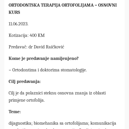
ORTODONTSKA TERAPIJA ORTOFOLIJAMA – OSNOVNI
KURS
11.06.2023.
Kotizacija: 400 KM
Predavač: dr David Raičković
Kome je predavanje namijenjeno?
–
Ortodontima i doktorima stomatologije.
Cilj predavanja:
Cilj je da polaznici steknu osnovna znanja iz oblasti
primjene ortofolija.
Teme:
dijagnostika; biomehanika sa ortofolijama; komunikacija