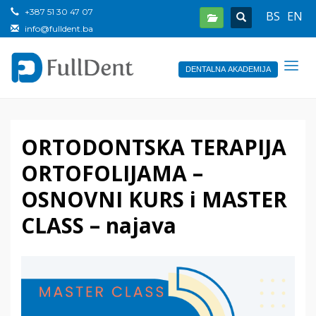
+387 51 30 47 07
BS
EN
info@fulldent.ba
DENTALNA AKADEMIJA
ORTODONTSKA TERAPIJA
ORTOFOLIJAMA –
OSNOVNI KURS i MASTER
CLASS – najava