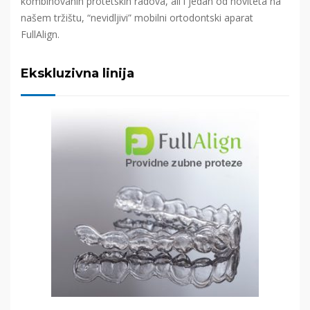
kombinovanih protetskih radova, ali i jedan od noviteta na
našem tržištu, “nevidljivi” mobilni ortodontski aparat
FullAlign.
Ekskluzivna linija