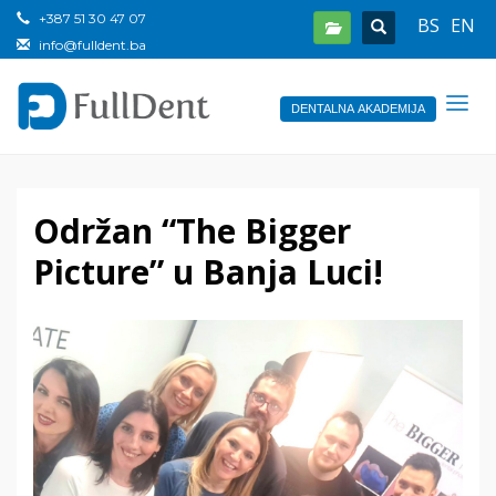
+387 51 30 47 07
BS
EN
info@fulldent.ba
DENTALNA AKADEMIJA
Održan “The Bigger
Picture” u Banja Luci!