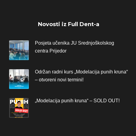
Novosti iz Full Dent-a
Posjeta učenika JU Srednjoškolskog
centra Prijedor
Održan radni kurs „Modelacija punih kruna“
– otvoreni novi termini!
„Modelacija punih kruna“ – SOLD OUT!