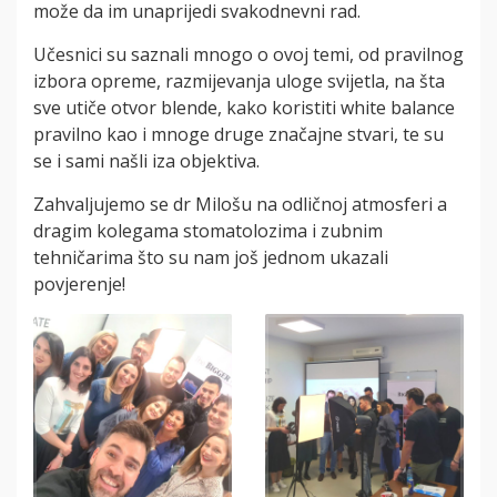
može da im unaprijedi svakodnevni rad.
Učesnici su saznali mnogo o ovoj temi, od pravilnog
izbora opreme, razmijevanja uloge svijetla, na šta
sve utiče otvor blende, kako koristiti white balance
pravilno kao i mnoge druge značajne stvari, te su
se i sami našli iza objektiva.
Zahvaljujemo se dr Milošu na odličnoj atmosferi a
dragim kolegama stomatolozima i zubnim
tehničarima što su nam još jednom ukazali
povjerenje!