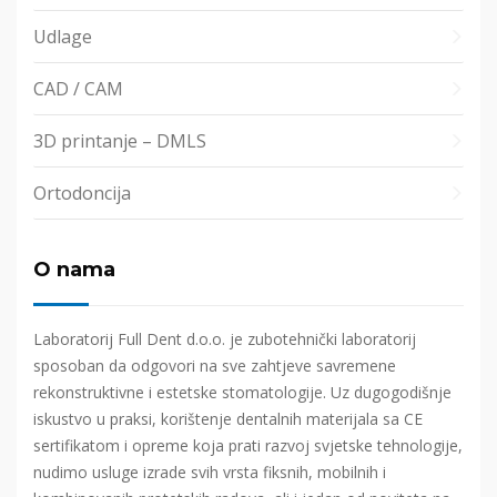
Udlage
CAD / CAM
3D printanje – DMLS
Ortodoncija
O nama
Laboratorij Full Dent d.o.o. je zubotehnički laboratorij
sposoban da odgovori na sve zahtjeve savremene
rekonstruktivne i estetske stomatologije. Uz dugogodišnje
iskustvo u praksi, korištenje dentalnih materijala sa CE
sertifikatom i opreme koja prati razvoj svjetske tehnologije,
nudimo usluge izrade svih vrsta fiksnih, mobilnih i