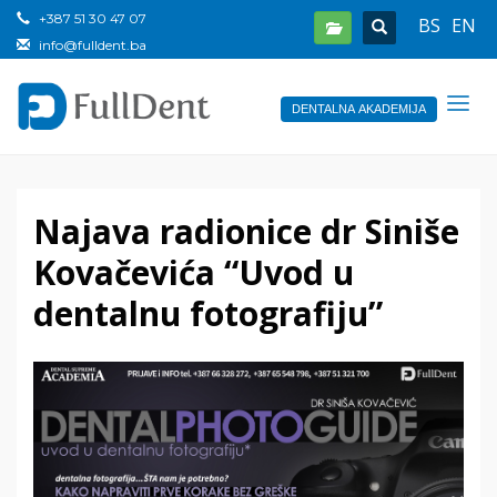
+387 51 30 47 07
BS
EN
info@fulldent.ba
DENTALNA AKADEMIJA
Najava radionice dr Siniše
Kovačevića “Uvod u
dentalnu fotografiju”