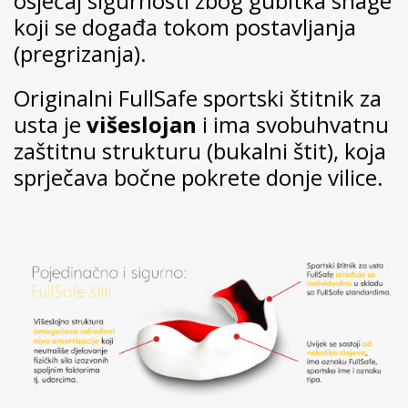
osjećaj sigurnosti zbog gubitka snage
koji se događa tokom postavljanja
(pregrizanja)
.
Originalni FullSafe sportski štitnik za
usta je
višeslojan
i ima svobuhvatnu
zaštitnu strukturu (bukalni štit), koja
s
prječava bočne pokrete donje vilice
.