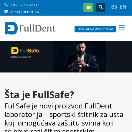
+387 51 30 47 07
BS
EN
info@fulldent.ba
DENTALNA AKADEMIJA
Šta je FullSafe?
FullSafe je novi proizvod FullDent
laboratorija – sportski štitnik za usta
koji omogućava zaštitu svima koji
se bave različitim sportskim