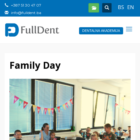
+387 51 30 47 07
BS
EN
info@fulldent.ba
DENTALNA AKADEMIJA
Family Day