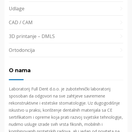
Udlage
CAD / CAM
3D printanje – DMLS
Ortodoncija
O nama
Laboratorij Full Dent d.o.o. je zubotehnički laboratorij
sposoban da odgovori na sve zahtjeve savremene
rekonstruktivne i estetske stomatologije. Uz dugogodišnje
iskustvo u praksi, korištenje dentalnih materijala sa CE
sertifikatom i opreme koja prati razvoj svjetske tehnologije,
nudimo usluge izrade svih vrsta fiksnih, mobilnih i
kombinovanih protetskih radova, ali i jedan od noviteta na