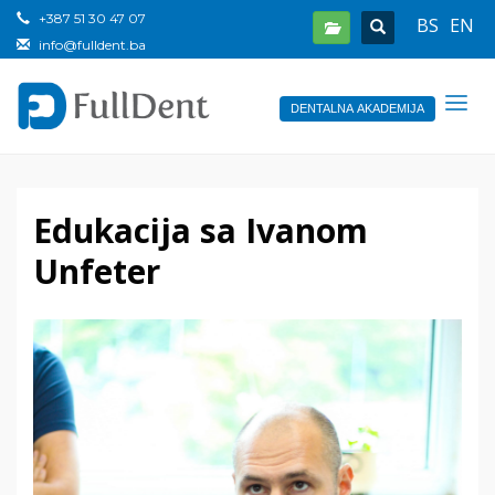
+387 51 30 47 07
BS
EN
info@fulldent.ba
DENTALNA AKADEMIJA
Edukacija sa Ivanom
Unfeter