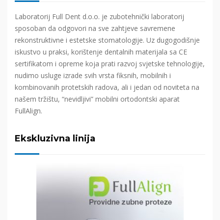
Laboratorij Full Dent d.o.o. je zubotehnički laboratorij
sposoban da odgovori na sve zahtjeve savremene
rekonstruktivne i estetske stomatologije. Uz dugogodišnje
iskustvo u praksi, korištenje dentalnih materijala sa CE
sertifikatom i opreme koja prati razvoj svjetske tehnologije,
nudimo usluge izrade svih vrsta fiksnih, mobilnih i
kombinovanih protetskih radova, ali i jedan od noviteta na
našem tržištu, “nevidljivi” mobilni ortodontski aparat
FullAlign.
Ekskluzivna linija