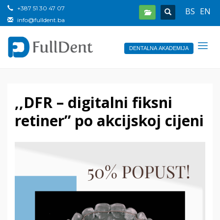
+387 51 30 47 07
BS
EN
info@fulldent.ba
DENTALNA AKADEMIJA
,,DFR – digitalni fiksni
retiner” po akcijskoj cijeni