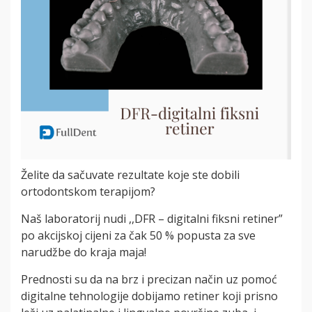
Želite da sačuvate rezultate koje ste dobili
ortodontskom terapijom?
Naš laboratorij nudi ,,DFR – digitalni fiksni retiner”
po akcijskoj cijeni za čak 50 % popusta za sve
narudžbe do kraja maja!
Prednosti su da na brz i precizan način uz pomoć
digitalne tehnologije dobijamo retiner koji prisno