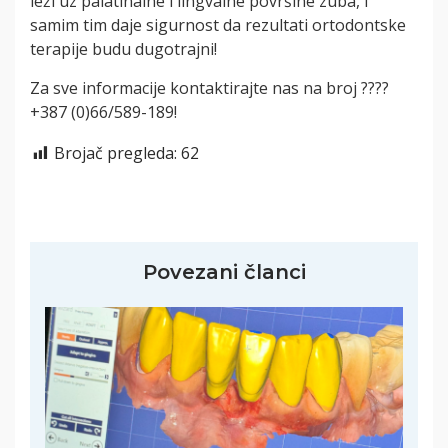
leži uz palatinalne i lingvalne površine zuba, i
samim tim daje sigurnost da rezultati ortodontske
terapije budu dugotrajni!
Za sve informacije kontaktirajte nas na broj ????
+387 (0)66/589-189!
Brojač pregleda:
62
Povezani članci