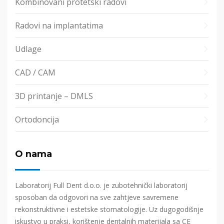
Kombinovani protetski radovi
Radovi na implantatima
Udlage
CAD / CAM
3D printanje – DMLS
Ortodoncija
O nama
Laboratorij Full Dent d.o.o. je zubotehnički laboratorij
sposoban da odgovori na sve zahtjeve savremene
rekonstruktivne i estetske stomatologije. Uz dugogodišnje
iskustvo u praksi, korištenje dentalnih materijala sa CE