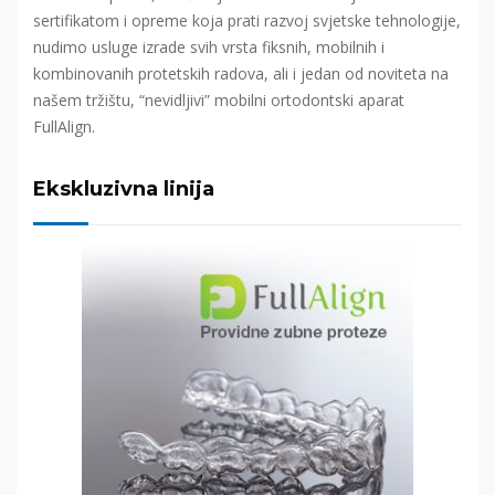
sertifikatom i opreme koja prati razvoj svjetske tehnologije,
nudimo usluge izrade svih vrsta fiksnih, mobilnih i
kombinovanih protetskih radova, ali i jedan od noviteta na
našem tržištu, “nevidljivi” mobilni ortodontski aparat
FullAlign.
Ekskluzivna linija