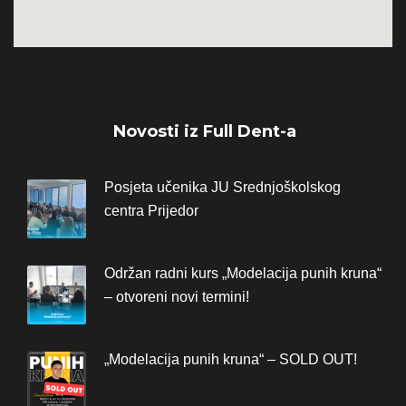
Novosti iz Full Dent-a
Posjeta učenika JU Srednjoškolskog
centra Prijedor
Održan radni kurs „Modelacija punih kruna“
– otvoreni novi termini!
„Modelacija punih kruna“ – SOLD OUT!