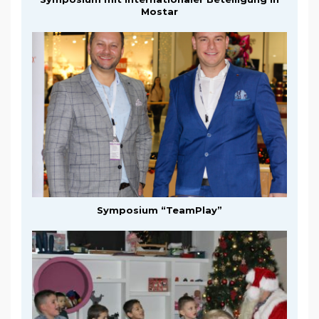
Mostar
Symposium “TeamPlay”