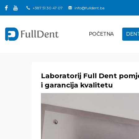
+387 51 30 47 07
info@fulldent.ba
POČETNA
DEN
Laboratorij Full Dent pomje
i garancija kvalitetu