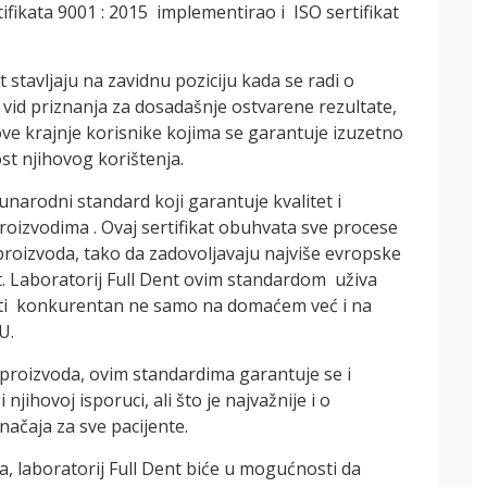
tifikata 9001 : 2015 implementirao i ISO sertifikat
t stavljaju na zavidnu poziciju kada se radi o
n vid priznanja za dosadašnje ostvarene rezultate,
ihove krajnje korisnike kojima se garantuje izuzetno
ost njihovog korištenja.
narodni standard koji garantuje kvalitet i
roizvodima . Ovaj sertifikat obuhvata sve procese
h proizvoda, tako da zadovoljavaju najviše evropske
t. Laboratorij Full Dent ovim standardom uživa
 biti konkurentan ne samo na domaćem već i na
U.
 proizvoda, ovim standardima garantuje se i
njihovoj isporuci, ali što je najvažnije i o
načaja za sve pacijente.
ta, laboratorij Full Dent biće u mogućnosti da