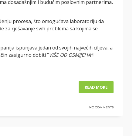
prema dosadašnjim i budućim poslovnim partnerima,
đenju procesa, što omogućava laboratoriju da
e za rješavanje svih problema sa kojima se
nija ispunjava jedan od svojih najvećih ciljeva, a
ačin zasigurno dobiti “
VIŠE OD OSMIJEHA”
!
READ MORE
NO COMMENTS