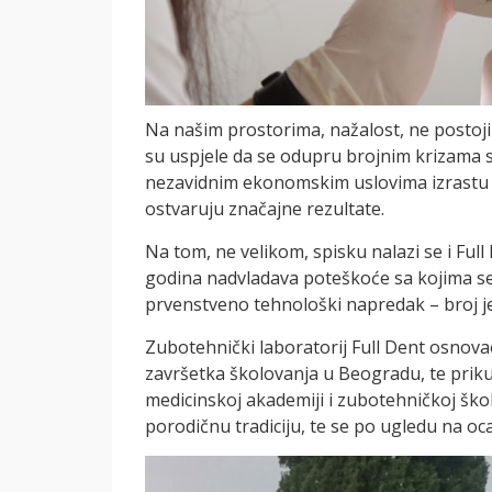
Na našim prostorima, nažalost, ne postoji
su uspjele da se odupru brojnim krizama s
nezavidnim ekonomskim uslovima izrastu u
ostvaruju značajne rezultate.
Na tom, ne velikom, spisku nalazi se i Ful
godina nadvladava poteškoće sa kojima se su
prvenstveno tehnološki napredak – broj j
Zubotehnički laboratorij Full Dent osnov
završetka školovanja u Beogradu, te priku
medicinskoj akademiji i zubotehničkoj ško
porodičnu tradiciju, te se po ugledu na oc