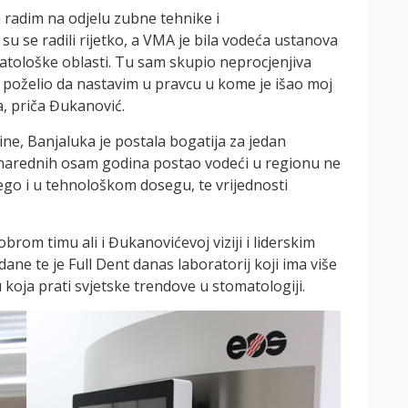
 radim na odjelu zubne tehnike i
su se radili rijetko, a VMA je bila vodeća ustanova
atološke oblasti. Tu sam skupio neprocjenjiva
ro poželio da nastavim u pravcu u kome je išao moj
, priča Đukanović.
ine, Banjaluka je postala bogatija za jedan
 u narednih osam godina postao vodeći u regionu ne
ego i u tehnološkom dosegu, te vrijednosti
dobrom timu ali i Đukanovićevoj viziji i liderskim
ane te je Full Dent danas laboratorij koji ima više
koja prati svjetske trendove u stomatologiji.