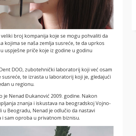
 veliki broj kompanija koje se mogu pohvaliti da
a kojima se naša zemlja susreće, te da uprkos
 uspješne priče koje iz godine u godinu
l Dent DOO, zubotehnički laboratorij koji već osam
sreće, te izrasta u laboratorij koji je, gledajući
edan u regionu.
ao je Nenad Đukanović 2009. godine. Nakon
pljanja znanja i iskustava na beogradskoj Vojno-
li u Beogradu, Nenad je odlučio da nastavi
a i sam oproba u privatnom biznisu.