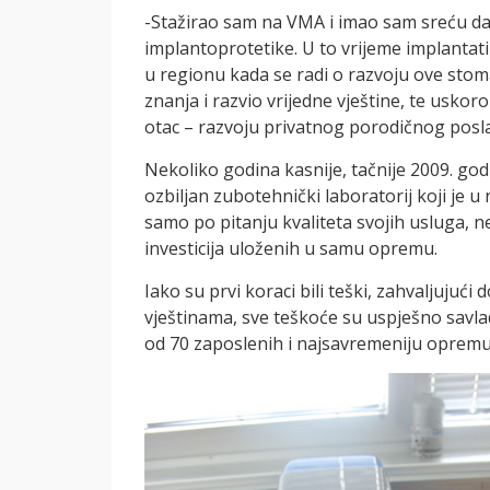
-Stažirao sam na VMA i imao sam sreću da
implantoprotetike. U to vrijeme implantati 
u regionu kada se radi o razvoju ove stom
znanja i razvio vrijedne vještine, te usko
otac – razvoju privatnog porodičnog posla
Nekoliko godina kasnije, tačnije 2009. god
ozbiljan zubotehnički laboratorij koji je
samo po pitanju kvaliteta svojih usluga, n
investicija uloženih u samu opremu.
Iako su prvi koraci bili teški, zahvaljujući 
vještinama, sve teškoće su uspješno savlad
od 70 zaposlenih i najsavremeniju opremu 