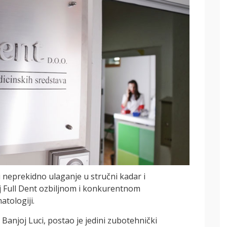
3D printanje -
DMLS
PROČITAJ VIŠE
li i neprekidno ulaganje u stručni kadar i
j Full Dent ozbiljnom i konkurentnom
tologiji.
 u Banjoj Luci, postao je jedini zubotehnički