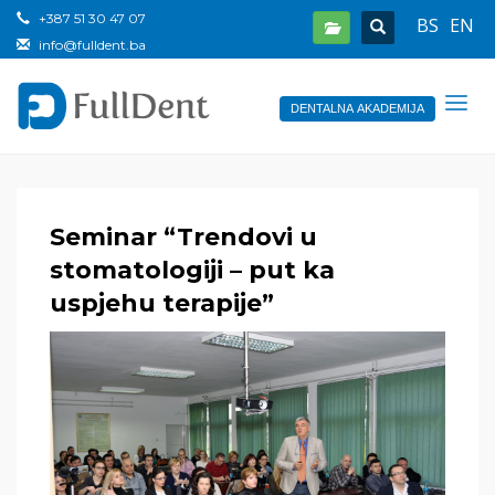
+387 51 30 47 07
BS
EN
info@fulldent.ba
DENTALNA AKADEMIJA
Seminar “Trendovi u
stomatologiji – put ka
uspjehu terapije”