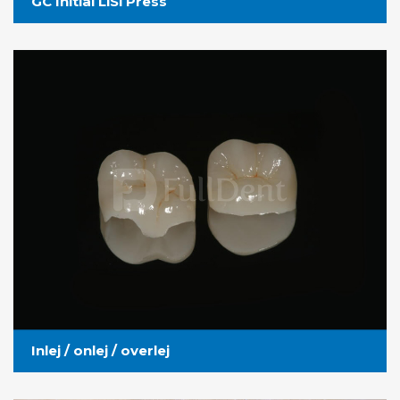
GC Initial LiSi Press
Inlej / onlej / overlej