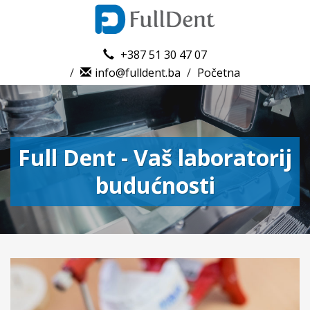
+387 51 30 47 07
/
info@fulldent.ba
/
Početna
Full Dent - Vaš laboratorij
budućnosti