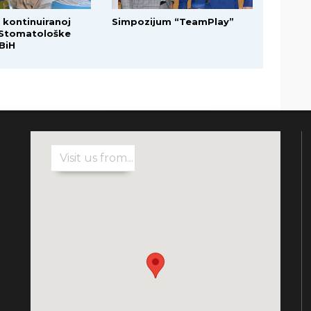
 kontinuiranoj
Simpozijum “TeamPlay”
 Stomatološke
BiH