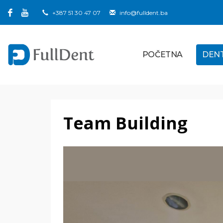
+387 51 30 47 07
info@fulldent.ba
POČETNA
DEN
Team Building