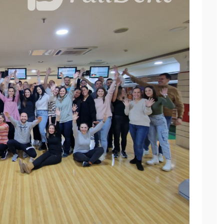
3D printanje -
DMLS
PROČITAJ VIŠE