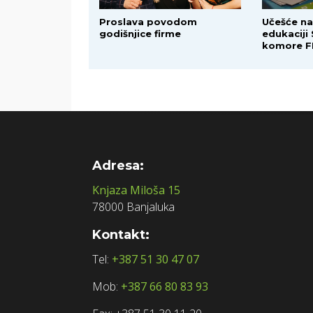
Proslava povodom
Učešće na
godišnjice firme
edukaciji
komore F
Adresa:
Knjaza Miloša 15
78000 Banjaluka
Kontakt:
Tel:
+387 51 30 47 07
Mob:
+387 66 80 83 93