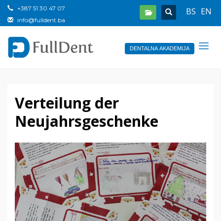
+387 51 30 47 07
BS
EN
info@fulldent.ba
DENTALNA AKADEMIJA
Verteilung der
Neujahrsgeschenke