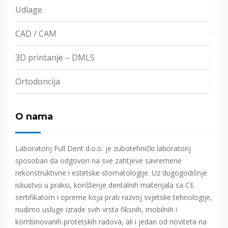
Udlage
CAD / CAM
3D printanje – DMLS
Ortodoncija
O nama
Laboratorij Full Dent d.o.o. je zubotehnički laboratorij
sposoban da odgovori na sve zahtjeve savremene
rekonstruktivne i estetske stomatologije. Uz dugogodišnje
iskustvo u praksi, korištenje dentalnih materijala sa CE
sertifikatom i opreme koja prati razvoj svjetske tehnologije,
nudimo usluge izrade svih vrsta fiksnih, mobilnih i
kombinovanih protetskih radova, ali i jedan od noviteta na