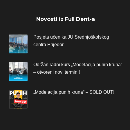
Novosti iz Full Dent-a
Posjeta učenika JU Srednjoškolskog
centra Prijedor
Održan radni kurs „Modelacija punih kruna“
– otvoreni novi termini!
„Modelacija punih kruna“ – SOLD OUT!