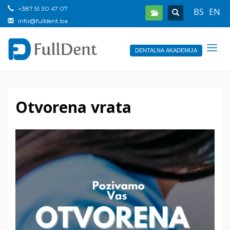
+387 51 30 47 07
BS
EN
info@fulldent.ba
DENTALNA AKADEMIJA
Otvorena vrata