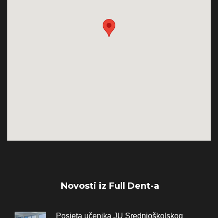
Novosti iz Full Dent-a
Posjeta učenika JU Srednjoškolskog