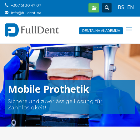
+387 51 30 47 07
BS
EN
info@fulldent.ba
DENTALNA AKADEMIJA
Mobile Prothetik
Sichere und zuverlässige Lösung für
Zahnlosigkeit!