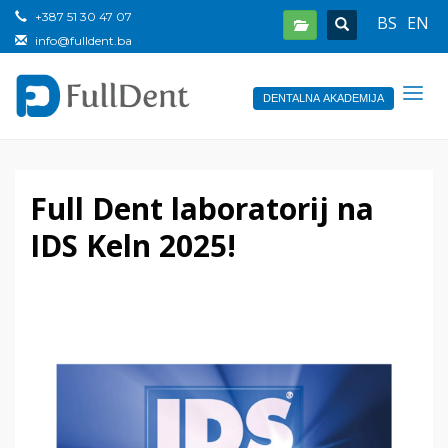
+387 51 30 47 07
BS
EN
info@fulldent.ba
DENTALNA AKADEMIJA
Full Dent laboratorij na
IDS Keln 2025!