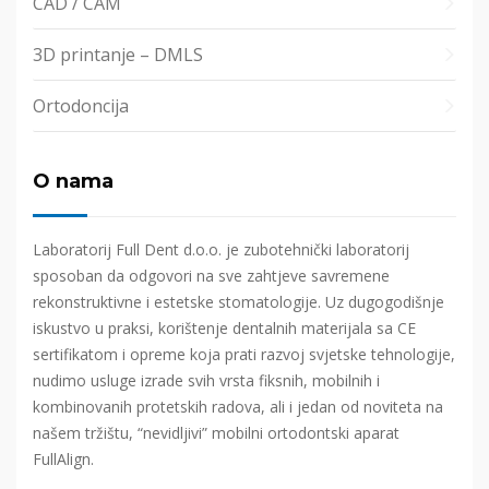
CAD / CAM
3D printanje – DMLS
Ortodoncija
O nama
Laboratorij Full Dent d.o.o. je zubotehnički laboratorij
sposoban da odgovori na sve zahtjeve savremene
rekonstruktivne i estetske stomatologije. Uz dugogodišnje
iskustvo u praksi, korištenje dentalnih materijala sa CE
sertifikatom i opreme koja prati razvoj svjetske tehnologije,
nudimo usluge izrade svih vrsta fiksnih, mobilnih i
kombinovanih protetskih radova, ali i jedan od noviteta na
našem tržištu, “nevidljivi” mobilni ortodontski aparat
FullAlign.