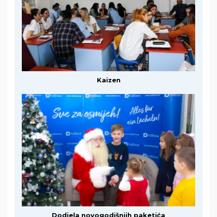
Kaizen
Dodjela novogodišnjih paketića