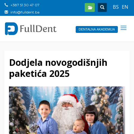
+387 51 30 47 07
BS
EN
info@fulldent.ba
DENTALNA AKADEMIJA
Dodjela novogodišnjih
paketića 2025