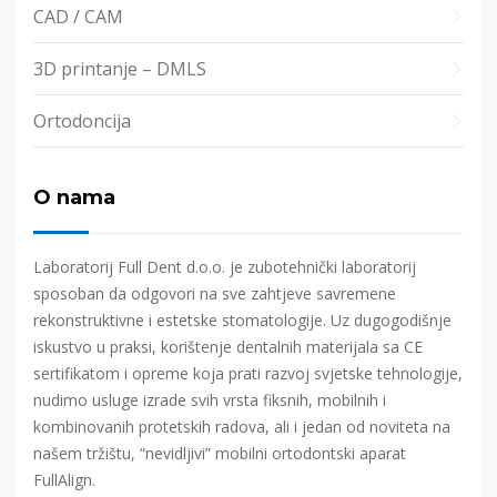
CAD / CAM
3D printanje – DMLS
Ortodoncija
O nama
Laboratorij Full Dent d.o.o. je zubotehnički laboratorij
sposoban da odgovori na sve zahtjeve savremene
rekonstruktivne i estetske stomatologije. Uz dugogodišnje
iskustvo u praksi, korištenje dentalnih materijala sa CE
sertifikatom i opreme koja prati razvoj svjetske tehnologije,
nudimo usluge izrade svih vrsta fiksnih, mobilnih i
kombinovanih protetskih radova, ali i jedan od noviteta na
našem tržištu, “nevidljivi” mobilni ortodontski aparat
FullAlign.